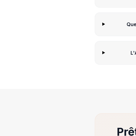
Que
L'
Prê