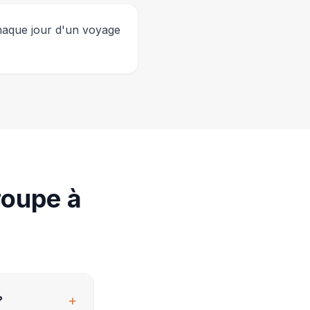
 chaque jour d'un voyage
roupe à
+
?