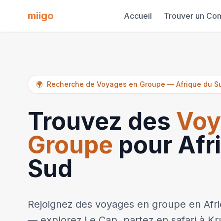
miigo
Accueil
Trouver un Co
🌍
Recherche de Voyages en Groupe
—
Afrique du S
Trouvez des
Voy
Groupe
pour Afr
Sud
Rejoignez des voyages en groupe en Afr
— explorez Le Cap, partez en safari à Kr