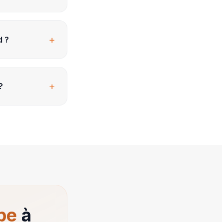
+
d ?
+
?
pe
à