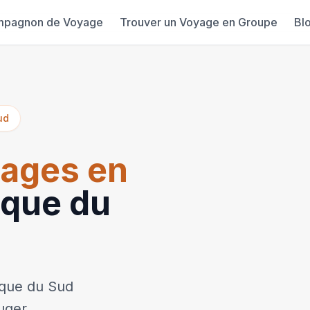
mpagnon de Voyage
Trouver un Voyage en Groupe
Bl
ud
ages en
ique du
ique du Sud
uger,