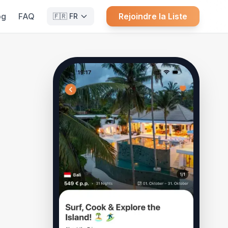
og
FAQ
Rejoindre la Liste
🇫🇷
FR