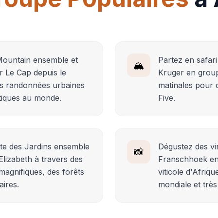
Mountain ensemble et
Partez en safari
🏔️
r Le Cap depuis le
Kruger en group
s randonnées urbaines
matinales pour 
tiques au monde.
Five.
te des Jardins ensemble
Dégustez des vi
📸
lizabeth à travers des
Franschhoek en
magnifiques, des forêts
viticole d'Afriq
aires.
mondiale et très